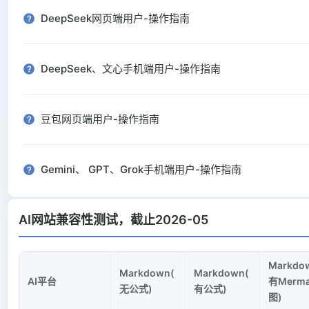
新增"文档示例"按钮，方便参考
DeepSeek网页端用户-操作指南
2026-03-19
v1.9.0
DeepSeek、文心手机端用户-操作指南
新增"热门入口与使用场景"
豆包网页端用户-操作指南
2026-03-04
v1.8.0
新增"一键清空"功能
Gemini、 GPT、Grok手机端用户-操作指南
2026-02-24
v1.7.0
AI网站兼容性测试，截止2026-05
支持哪些 Markdown 格式？
新增"忘记密码"功能
界面更新，更加易用
Markdo
为什么我的内容转换不了？
Markdown(
Markdown(
AI平台
有Merma
无公式)
有公式)
图)
2026-02-23