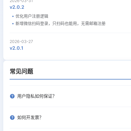
2026-03-31
v2.0.2
优化用户注册逻辑
新增微信扫码登录，只扫码也能用，无需邮箱注册
2026-03-27
v2.0.1
优化首行缩进逻辑，标题不会再被首行缩进
优化样式自定义，字体栏改为选择
常见问题
2026-03-24
v2.0.0
用户隐私如何保证？
优化移动端
2026-03-23
如何开发票？
v1.9.1