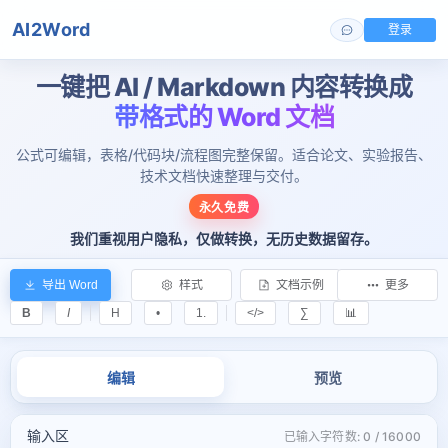
AI2Word
登录
一键把 AI / Markdown 内容转换成
带格式的 Word 文档
公式可编辑，表格/代码块/流程图完整保留。适合论文、实验报告、
技术文档快速整理与交付。
永久免费
我们重视用户隐私，仅做转换，无历史数据留存。
导出 Word
样式
文档示例
更多
B
I
H
•
1.
</>
∑
📊
编辑
预览
输入区
已输入字符数: 0 / 16000