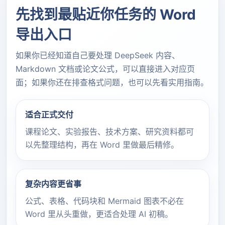
如何联系技术支持？
先找到最贴近你任务的 Word
2025-12-17
导出入口
v1.3.0
如果你已经知道自己要处理 DeepSeek 内容、
修复反馈功能
Markdown 文档或论文公式，可以直接进入对应页
优化页面布局和样式
新增更新日志和常见问题模块
面；如果你还在排查格式问题，也可以先看实用指南。
增加文档转换时间，优化长文本的转换效率
适合正式交付
2025-12-10
课程论文、实验报告、技术方案、研究资料都可
v1.2.0
以先整理结构，再在 Word 里做最后精修。
新增左右滚动同步功能
增加对长内容的支持
复杂内容更省事
2025-12-01
公式、表格、代码块和 Mermaid 图表不必在
v1.1.0
Word 里从头重做，更适合处理 AI 初稿。
新增多语言支持（中英文）