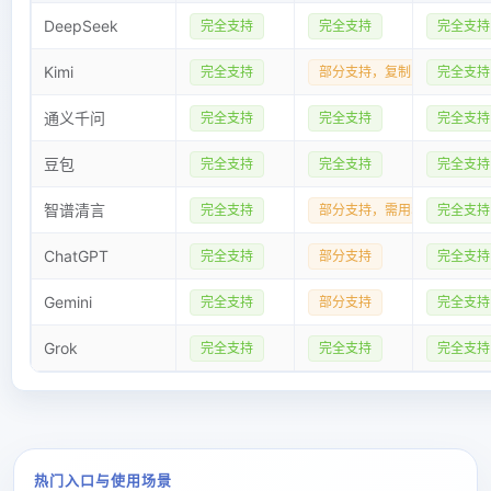
v1.6.0
内容很长怎么办?
DeepSeek
完全支持
完全支持
完全支持
新增“Word样式自定义”弹窗，支持正文/标题/页面参数可视化配
新增15个文档样式：学术论文、商务报告、技术文档、官方通告..
Kimi
完全支持
部分支持，复制LaTex代码即
完全支持
新增会员样式持久化：样式按账号保存，跨设备登录可复用
如何插入 Mermaid 流程图？
通义千问
完全支持
完全支持
完全支持
豆包
2026-01-21
完全支持
完全支持
完全支持
如何插入 LaTeX 数学公式？
v1.5.0
智谱清言
完全支持
部分支持，需用$包裹代码
完全支持
升级转换引擎，提升转换速度
更新常见问题
ChatGPT
Kimi的 LaTeX 数学公式如何转换？
完全支持
部分支持
完全支持
标准版永久免费，标准版已足够覆盖用户的常见场景
Gemini
完全支持
部分支持
完全支持
增加高级版功能，邀请好友双方可免费获得
转换需要多长时间？
Grok
完全支持
完全支持
完全支持
2026-01-14
v1.4.0
导出的 Word 可以编辑吗？
修复反馈的问题
修复表格、无需列表、有序列表导出问题
热门入口与使用场景
修复yaml元数据问题